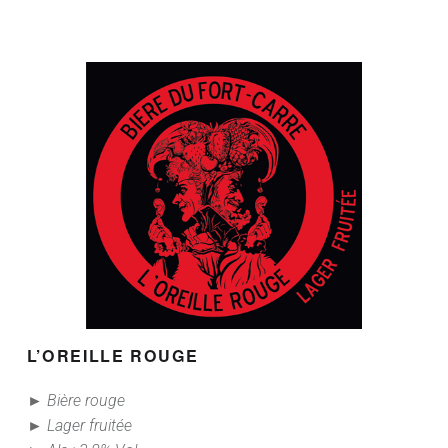
L’OREILLE ROUGE
► Bière rouge
► Lager fruitée