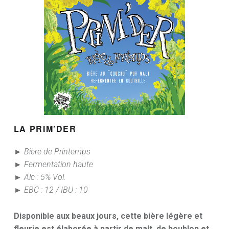
LA PRIM’DER
► Bière de Printemps
► Fermentation haute
► Alc : 5% Vol.
► EBC : 12 / IBU : 10
Disponible aux beaux jours, cette bière légère et
fleurie est élaborée à partir de malt, de houblon et