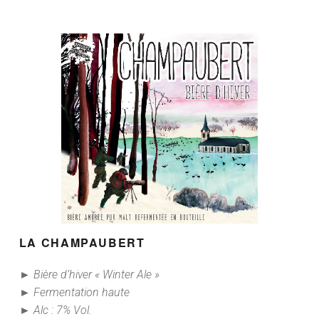
LA CHAMPAUBERT
► Bière d’hiver « Winter Ale »
► Fermentation haute
► Alc : 7% Vol.