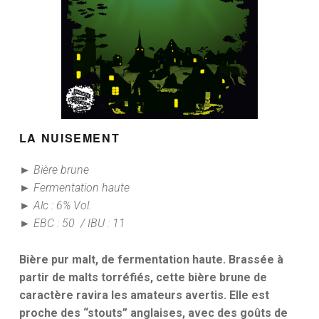
LA NUISEMENT
► Bière brune
► Fermentation haute
► Alc : 6% Vol.
► EBC : 50 / IBU : 11
Bière pur malt, de fermentation haute.
Brassée à
partir de malts torréfiés, cette bière brune de
caractère ravira les amateurs avertis. Elle est
proche des “stouts” anglaises, avec des goûts de