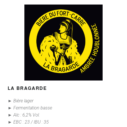
LA BRAGARDE
► Bière lager
► Fermentation basse
► Alc : 6,2% Vol.
► EBC : 23 / IBU : 35