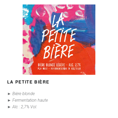
LA
PETITE BIÈRE
► Bière blonde
► Fermentation haute
► Alc : 2,7% Vol.