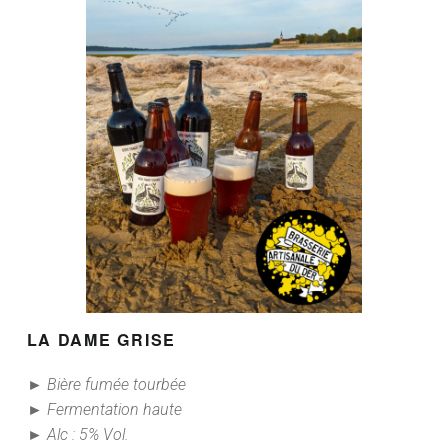
LA DAME GRISE
► Bière fumée tourbée
► Fermentation haute
► Alc : 5% Vol.